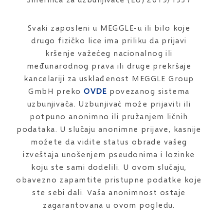
Svaki zaposleni u MEGGLE-u ili bilo koje
drugo fizičko lice ima priliku da prijavi
kršenje važećeg nacionalnog ili
međunarodnog prava ili druge prekršaje
kancelariji za usklađenost MEGGLE Group
GmbH preko
OVDE
povezanog sistema
uzbunjivača. Uzbunjivač može prijaviti ili
potpuno anonimno ili pružanjem ličnih
podataka. U slučaju anonimne prijave, kasnije
možete da vidite status obrade vašeg
izveštaja unošenjem pseudonima i lozinke
koju ste sami dodelili. U ovom slučaju,
obavezno zapamtite pristupne podatke koje
ste sebi dali. Vaša anonimnost ostaje
zagarantovana u ovom pogledu.