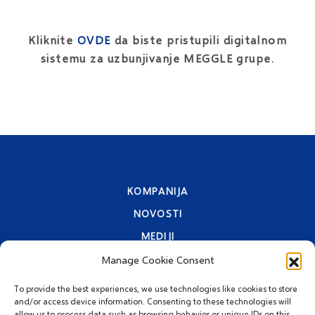
Kliknite
OVDE
da biste pristupili digitalnom
sistemu za uzbunjivanje MEGGLE grupe.
KOMPANIJA
NOVOSTI
MEDIJI
KONKURS ZA ZAPOŠLJAVANJE
Manage Cookie Consent
KONTAKTI
To provide the best experiences, we use technologies like cookies to store
and/or access device information. Consenting to these technologies will
IZJAVA O PRIVATNOSTI
allow us to process data such as browsing behavior or unique IDs on this