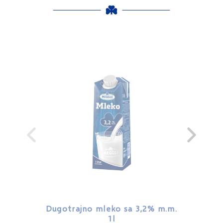
Dugotrajno mleko sa 3,2% m.m.
Dugotr
1l