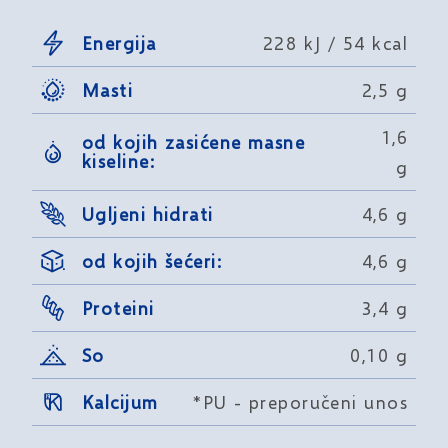
Energija
228 kJ / 54 kcal
Masti
2,5 g
1,6
od kojih zasićene masne
kiseline:
g
Ugljeni hidrati
4,6 g
od kojih šećeri:
4,6 g
Proteini
3,4 g
So
0,10 g
Kalcijum
*PU - preporučeni unos